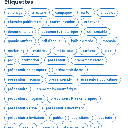
Étiquettes
affichage
armature
campagne
carton
chevalet
chevalet publicitaire
communication
créativité
documentation
documents métallique
démontable
grande surface
hall d’accueil
halls d’entrée
magasin
marketing
matériau
métallique
parfums
plexi
plv
promotion
présentoir
présentoir carton
présentoir de comptoir
présentoir de sol
présentoir magasin
présentoir plv
présentoir publicitaire
présentoirs
présentoirs cosmétique
présentoirs magasin
présentoirs Plv numériques
présentoir vitrine
présentoir à document
présentoir à lévitation
public
publicitaire
publicité
pvc
salons
savons
show-rooms
sol