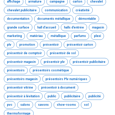
affichage
armature
campagne
carton
chevalet
chevalet publicitaire
communication
créativité
documentation
documents métallique
démontable
grande surface
hall d’accueil
halls d’entrée
magasin
marketing
matériau
métallique
parfums
plexi
plv
promotion
présentoir
présentoir carton
présentoir de comptoir
présentoir de sol
présentoir magasin
présentoir plv
présentoir publicitaire
présentoirs
présentoirs cosmétique
présentoirs magasin
présentoirs Plv numériques
présentoir vitrine
présentoir à document
présentoir à lévitation
public
publicitaire
publicité
pvc
salons
savons
show-rooms
sol
thermoformage